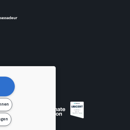
assadeur
ehnen
ngen