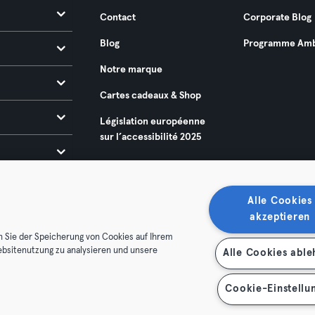
Contact
Corporate Blog
Blog
Programme Amb
Notre marque
Cartes cadeaux & Shop
Législation européenne
sur l’accessibilité 2025
Alle Cookies
akzeptieren
n Sie der Speicherung von Cookies auf Ihrem
ebsitenutzung zu analysieren und unsere
Alle Cookies abl
énérales
Politique de confidentialité
Mentions légales
es contrats ici
Se rétracter ici
Cookie-Einstellu