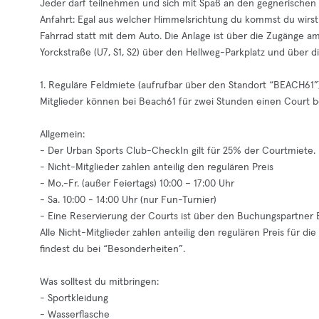
Jeder darf teilnehmen und sich mit Spaß an den gegnerische
Anfahrt: Egal aus welcher Himmelsrichtung du kommst du wirst
Fahrrad statt mit dem Auto. Die Anlage ist über die Zugänge
Yorckstraße (U7, S1, S2) über den Hellweg-Parkplatz und über 
1. Reguläre Feldmiete (aufrufbar über den Standort “BEACH61”)
Mitglieder können bei Beach61 für zwei Stunden einen Court
Allgemein:
- Der Urban Sports Club-CheckIn gilt für 25% der Courtmiete.
- Nicht-Mitglieder zahlen anteilig den regulären Preis
- Mo.-Fr. (außer Feiertags) 10:00 – 17:00 Uhr
- Sa. 10:00 - 14:00 Uhr (nur Fun-Turnier)
- Eine Reservierung der Courts ist über den Buchungspartner Ev
Alle Nicht-Mitglieder zahlen anteilig den regulären Preis für d
findest du bei “Besonderheiten”.
Was solltest du mitbringen:
- Sportkleidung
- Wasserflasche