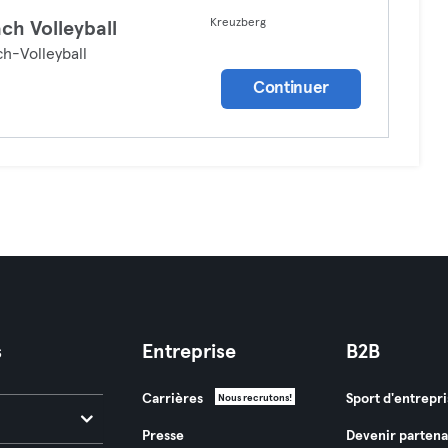
Kreuzberg
ch Volleyball
h-Volleyball
Continuer
s
Entreprise
B2B
Carrières
Sport d'entrepri
Nous recrutons!
Presse
Devenir partena