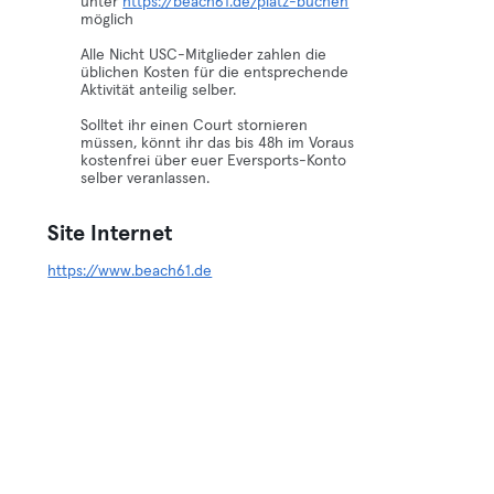
unter
https://beach61.de/platz-buchen
möglich
Alle Nicht USC-Mitglieder zahlen die
üblichen Kosten für die entsprechende
Aktivität anteilig selber.
Solltet ihr einen Court stornieren
müssen, könnt ihr das bis 48h im Voraus
kostenfrei über euer Eversports-Konto
selber veranlassen.
Site Internet
https://www.beach61.de