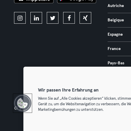
Autriche
Belgique
Espagne
France
Pays-Bas
Portugal
Wir passen Ihre Erfahrung an
Wenn Sie auf „Alle Cookies akzeptieren“ klicken, stimme
Gerät zu, um die Websitenavigation zu verbessern, die W
© 2026 Urban Sports Group GmbH. All rights reserved.
Conditions g
Marketingbemühungen zu unterstützen.
Résilier l