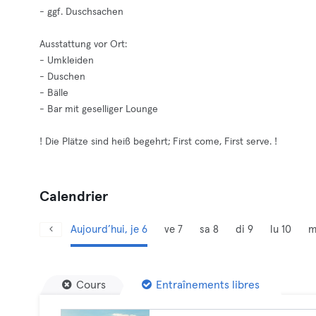
- ggf. Duschsachen
Ausstattung vor Ort:
- Umkleiden
- Duschen
- Bälle
- Bar mit geselliger Lounge
! Die Plätze sind heiß begehrt; First come, First serve. !
Calendrier
Aujourd’hui, je 6
ve 7
sa 8
di 9
lu 10
m
Cours
Entraînements libres