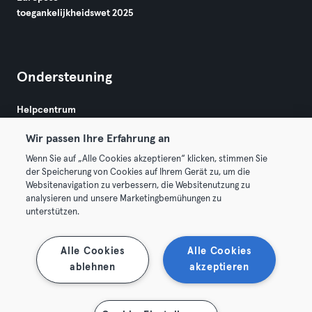
toegankelijkheidswet 2025
Ondersteuning
Helpcentrum
Wir passen Ihre Erfahrung an
Wenn Sie auf „Alle Cookies akzeptieren“ klicken, stimmen Sie
der Speicherung von Cookies auf Ihrem Gerät zu, um die
Websitenavigation zu verbessern, die Websitenutzung zu
analysieren und unsere Marketingbemühungen zu
Algemene Voorwaarden
Privacy
Bedrijfsgegevens
unterstützen.
Membership opzeggen
Trek hier je contract terug
Alle Cookies
Alle Cookies
ablehnen
akzeptieren