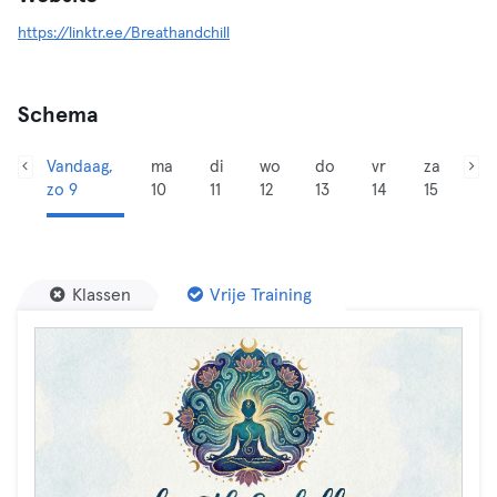
https://linktr.ee/Breathandchill
Schema
Vandaag,
ma
di
wo
do
vr
za
zo 9
10
11
12
13
14
15
Klassen
Vrije Training