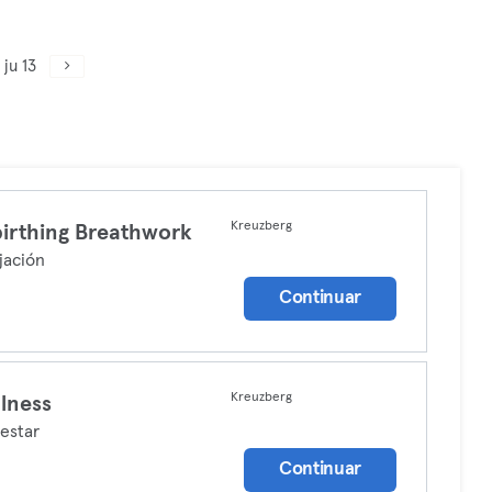
ju 13
Kreuzberg
irthing Breathwork
jación
Continuar
Kreuzberg
lness
estar
Continuar