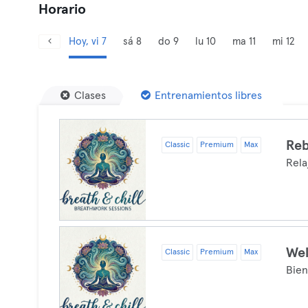
Horario
Hoy, vi 7
sá 8
do 9
lu 10
ma 11
mi 12
Clases
Entrenamientos libres
Reb
Classic
Premium
Max
Rela
Wel
Classic
Premium
Max
Bien