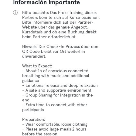
Información importante
Bitte beachte: Das Freie Training dieses
Partners könnte sich auf Kurse beziehen.
Bitte informiere dich auf der Partner-
Website über das genaue Angebot,
Kursdetails und ob eine Buchung direkt
beim Partner erforderlich ist.
Hinweis: Der Check-In Prozess über den
QR Code bleibt vor Ort weiterhin
unverändert.
What to Expect:
- About 1h of conscious connected
breathing with music and additional
guidance
- Emotional release and deep relaxation
- A safe and supportive environment
- Group Sharing for Integration in the
end
- Extra time to connect with other
participants
Preparation:
- Wear comfortable, loose clothing
- Please avoid large meals 2 hours
before the session