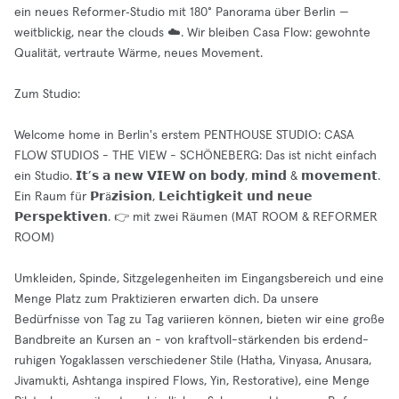
ein neues Reformer‑Studio mit 180° Panorama über Berlin —
weitblickig, near the clouds ☁️. Wir bleiben Casa Flow: gewohnte
Qualität, vertraute Wärme, neues Movement.
Zum Studio:
Welcome home in Berlin's erstem PENTHOUSE STUDIO: CASA
FLOW STUDIOS - THE VIEW - SCHÖNEBERG: Das ist nicht einfach
ein Studio. 𝗜𝘁’𝘀 𝗮 𝗻𝗲𝘄 𝗩𝗜𝗘𝗪 𝗼𝗻 𝗯𝗼𝗱𝘆, 𝗺𝗶𝗻𝗱 & 𝗺𝗼𝘃𝗲𝗺𝗲𝗻𝘁.
Ein Raum für 𝗣𝗿ä𝘇𝗶𝘀𝗶𝗼𝗻, 𝗟𝗲𝗶𝗰𝗵𝘁𝗶𝗴𝗸𝗲𝗶𝘁 𝘂𝗻𝗱 𝗻𝗲𝘂𝗲
𝗣𝗲𝗿𝘀𝗽𝗲𝗸𝘁𝗶𝘃𝗲𝗻. 👉 mit zwei Räumen (MAT ROOM & REFORMER
ROOM)
Umkleiden, Spinde, Sitzgelegenheiten im Eingangsbereich und eine
Menge Platz zum Praktizieren erwarten dich. Da unsere
Bedürfnisse von Tag zu Tag variieren können, bieten wir eine große
Bandbreite an Kursen an - von kraftvoll-stärkenden bis erdend-
ruhigen Yogaklassen verschiedener Stile (Hatha, Vinyasa, Anusara,
Jivamukti, Ashtanga inspired Flows, Yin, Restorative), eine Menge