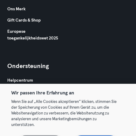
Ons Merk
Gift Cards & Shop
Europese
toegankelijkheidswet 2025
Ondersteuning
Helpcentrum
Wir passen Ihre Erfahrung an
Wenn Sie auf „Alle Cookies akzeptieren“ klicken, stimmen Sie
der Speicherung von Cookies auf Ihrem Gerät zu, um die
Websitenavigation zu verbessern, die Websitenutzung zu
analysieren und unsere Marketingbemühungen zu
Algemene Voorwaarden
Privacy
Bedrijfsgegevens
unterstützen.