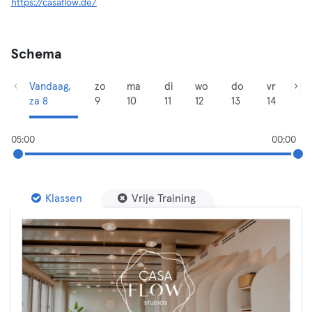
https://casaflow.de/
Schema
Vandaag,
zo
ma
di
wo
do
vr
za 8
9
10
11
12
13
14
05:00
00:00
Klassen
Vrije Training