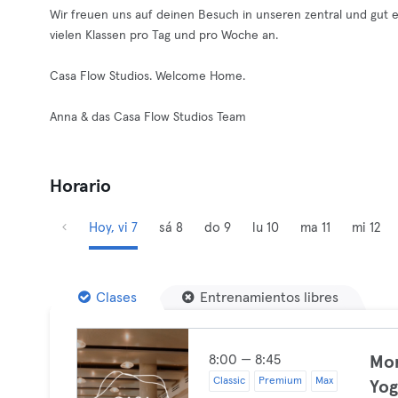
Wir freuen uns auf deinen Besuch in unseren zentral und gut e
vielen Klassen pro Tag und pro Woche an.
Casa Flow Studios. Welcome Home.
Anna & das Casa Flow Studios Team
Horario
Hoy, vi 7
sá 8
do 9
lu 10
ma 11
mi 12
Clases
Entrenamientos libres
8:00 — 8:45
Mor
Classic
Premium
Max
Yog