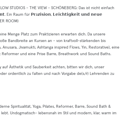
LOW STUDIOS - THE VIEW - SCHÖNEBERG: Das ist nicht einfach
. Ein Raum für 𝗣𝗿ä𝘇𝗶𝘀𝗶𝗼𝗻, 𝗟𝗲𝗶𝗰𝗵𝘁𝗶𝗴𝗸𝗲𝗶𝘁 𝘂𝗻𝗱 𝗻𝗲𝘂𝗲
ORMER ROOM)
eine Menge Platz zum Praktizieren erwarten dich. Da unsere
roße Bandbreite an Kursen an - von kraftvoll-stärkenden bis
 Anusara, Jivamukti, Ashtanga inspired Flows, Yin, Restorative), eine
: Reformer und eine Prise Barre, Breathwork und Sound Baths.
uf Ästhetik und Sauberkeit achten, bitten wir dich, unser
eder ordentlich zu falten und nach Vorgabe de(s/r) Lehrenden zu
ne Spiritualität, Yoga, Pilates, Reformer, Barre, Sound Bath &
hr lebt. Undogmatisch- lebensnah im Stil und modern, klar, warm im