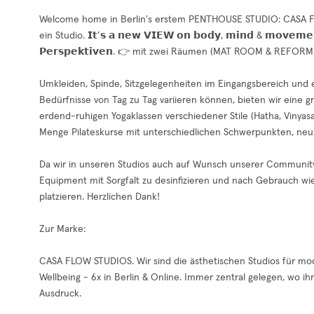
Welcome home in Berlin's erstem PENTHOUSE STUDIO: CASA F
ein Studio. 𝗜𝘁’𝘀 𝗮 𝗻𝗲𝘄 𝗩𝗜𝗘𝗪 𝗼𝗻 𝗯𝗼𝗱𝘆, 𝗺𝗶𝗻𝗱 & 𝗺𝗼𝘃𝗲𝗺𝗲𝗻𝘁
𝗣𝗲𝗿𝘀𝗽𝗲𝗸𝘁𝗶𝘃𝗲𝗻. 👉 mit zwei Räumen (MAT ROOM & REF
Umkleiden, Spinde, Sitzgelegenheiten im Eingangsbereich und 
Bedürfnisse von Tag zu Tag variieren können, bieten wir eine g
erdend-ruhigen Yogaklassen verschiedener Stile (Hatha, Vinyasa,
Menge Pilateskurse mit unterschiedlichen Schwerpunkten, neu
Da wir in unseren Studios auch auf Wunsch unserer Community a
Equipment mit Sorgfalt zu desinfizieren und nach Gebrauch wi
platzieren. Herzlichen Dank!
Zur Marke:
CASA FLOW STUDIOS. Wir sind die ästhetischen Studios für moder
Wellbeing - 6x in Berlin & Online. Immer zentral gelegen, wo i
Ausdruck.