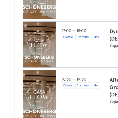
17:00 — 18:00
Dyn
Classic
Premium
Max
(DE
Yog
18:30 — 19:30
Aft
Classic
Premium
Max
Gr
(DE
Yog