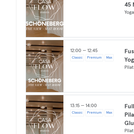
45 
Yog
12:00 — 12:45
Fus
Classic
Premium
Max
Yog
Pila
13:15 — 14:00
Ful
Classic
Premium
Max
Pil
Glu
Pila