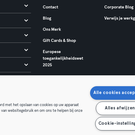
Contact
Corporate Blog
Blog
Verwijs je werk
Ons Merk
Gift Cards & Shop
Europese
toegankelijkheidswet
2025
Alle cookies accep
oord met het opslaan van cookies op uw apparaat
Alles afwijze
n van websitegebruik en om ons te helpen bij onze
oorwaarden
Privacy
Bedrijfsgegevens
Membership opzegg
 je contract terug
Cookie-instellin