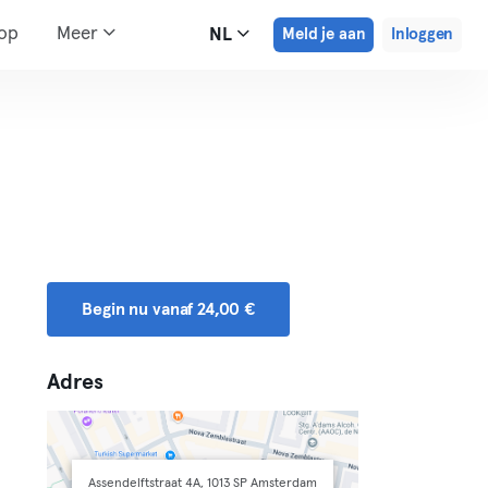
hop
Meer
NL
Meld je aan
Inloggen
Begin nu vanaf 24,00 €
Adres
Assendelftstraat 4A, 1013 SP Amsterdam