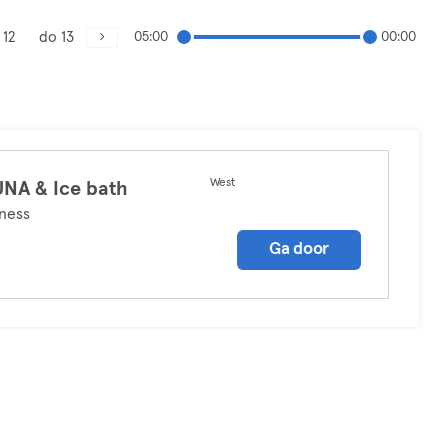
 12
do 13
05:00
00:00
West
NA & Ice bath
ness
Ga door