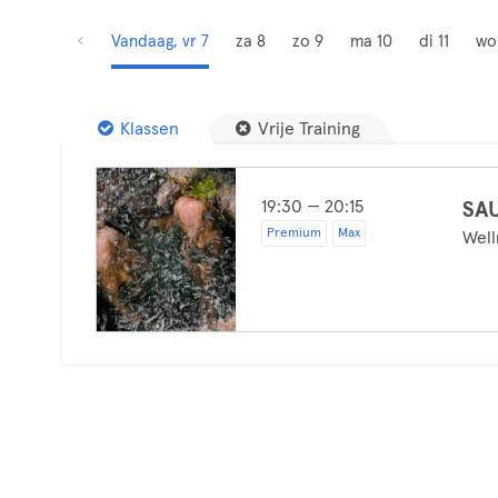
Vandaag, vr 7
za 8
zo 9
ma 10
di 11
wo
Klassen
Vrije Training
19:30 — 20:15
SAU
Premium
Max
Well