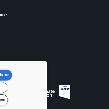
gever
teren
n
en
gen