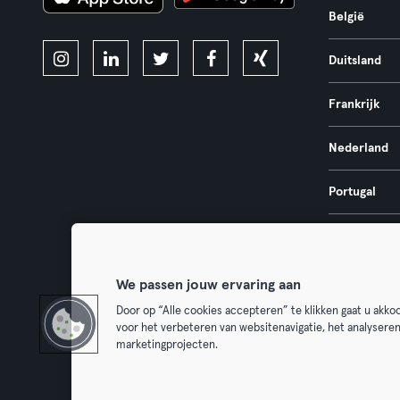
België
Duitsland
Frankrijk
Nederland
Portugal
Spanje
We passen jouw ervaring aan
Door op “Alle cookies accepteren” te klikken gaat u akk
voor het verbeteren van websitenavigatie, het analysere
Algemene V
marketingprojecten.
Trek hier