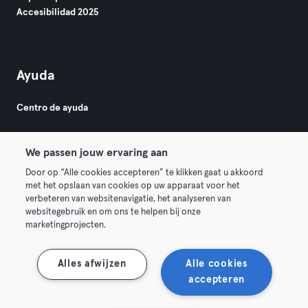
Accesibilidad 2025
Ayuda
Centro de ayuda
We passen jouw ervaring aan
Door op “Alle cookies accepteren” te klikken gaat u akkoord
met het opslaan van cookies op uw apparaat voor het
verbeteren van websitenavigatie, het analyseren van
© 2026 Urban Sports Group GmbH. All rights reserved.
websitegebruik en om ons te helpen bij onze
Términos y condiciones
Privacidad
Sello
marketingprojecten.
Rescindir contratos aquí
Desistir de contratos aquí
Alles afwijzen
Alle cookies
accepteren