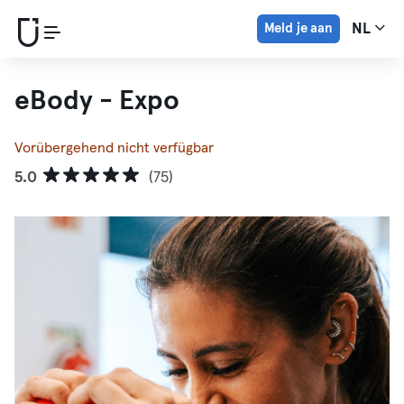
Meld je aan
NL
eBody - Expo
Vorübergehend nicht verfügbar
5.0
(75)