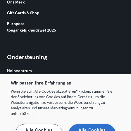
Ons Merk
Gift Cards & Shop
Europese
toegankelijkheidswet 2025
Ondersteuning
Helpcentrum
Wir passen Ihre Erfahrung an
Wenn Sie auf „Alle Cookies akzeptieren“ klicken, stimmen Sie
der Speicherung von Cookies auf Ihrem Gerät zu, um die
Websitenavigation zu verbessern, die Websitenutzung zu
analysieren und unsere Marketingbemühungen zu
Algemene Voorwaarden
Privacy
Bedrijfsgegevens
unterstützen.
Membership opzeggen
Trek hier je contract terug
Alle Cookies
Alle Cookies