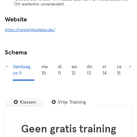
Ort weiterhin unverändert.
Website
https://newstylepilates.de/
Schema
Vandaag,
ma
di
wo
do
vr
za
zo 9
10
11
12
13
14
15
Klassen
Vrije Training
Geen gratis training