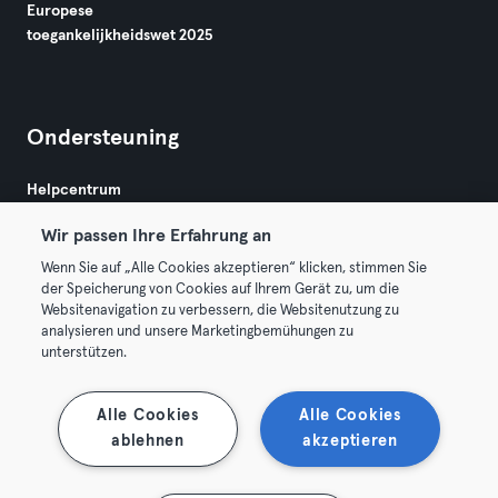
Europese
toegankelijkheidswet 2025
Ondersteuning
Helpcentrum
Wir passen Ihre Erfahrung an
Wenn Sie auf „Alle Cookies akzeptieren“ klicken, stimmen Sie
der Speicherung von Cookies auf Ihrem Gerät zu, um die
Websitenavigation zu verbessern, die Websitenutzung zu
analysieren und unsere Marketingbemühungen zu
Algemene Voorwaarden
Privacy
Bedrijfsgegevens
unterstützen.
Membership opzeggen
Trek hier je contract terug
Alle Cookies
Alle Cookies
ablehnen
akzeptieren