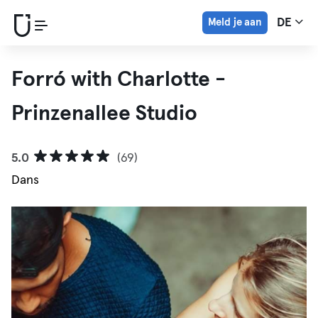
Meld je aan
DE
Forró with Charlotte -
Prinzenallee Studio
5.0
(69)
Dans