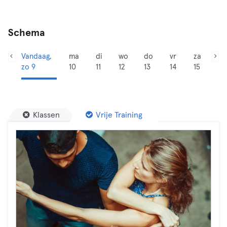
Schema
Vandaag,
ma
di
wo
do
vr
za
zo 9
10
11
12
13
14
15
Klassen
Vrije Training