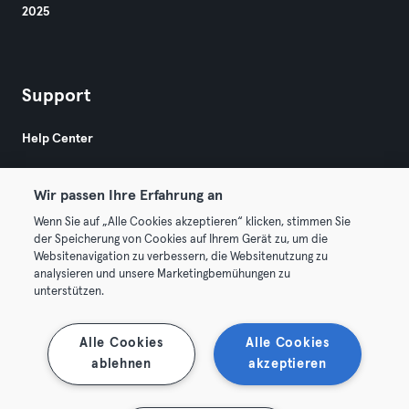
2025
Support
Help Center
Wir passen Ihre Erfahrung an
Wenn Sie auf „Alle Cookies akzeptieren“ klicken, stimmen Sie
der Speicherung von Cookies auf Ihrem Gerät zu, um die
Websitenavigation zu verbessern, die Websitenutzung zu
© 2026 Urban Sports Group GmbH. All rights reserved.
analysieren und unsere Marketingbemühungen zu
Terms & Conditions
Privacy
Imprint
unterstützen.
Terminate contracts here
Withdraw contracts here
Alle Cookies
Alle Cookies
ablehnen
akzeptieren