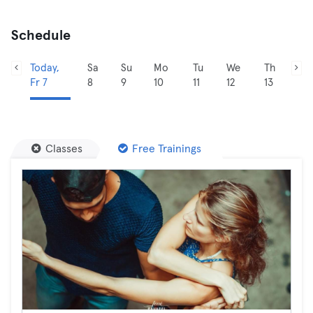
Schedule
Today,
Sa
Su
Mo
Tu
We
Th
Fr 7
8
9
10
11
12
13
Classes
Free Trainings