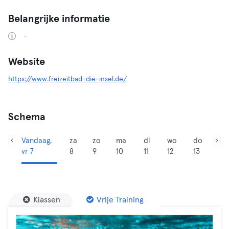
Belangrijke informatie
-
Website
https://www.freizeitbad-die-insel.de/
Schema
Vandaag,
za
zo
ma
di
wo
do
vr 7
8
9
10
11
12
13
Klassen
Vrije Training