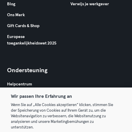
Blog
Verwijs je werkgever
Ons Merk
Gift Cards & Shop
Europese
toegankelijkheidswet 2025
Ondersteuning
Helpcentrum
Wir passen Ihre Erfahrung an
Wenn Sie auf „Alle Cookies akzeptieren“ klicken, stimmen Sie
der Speicherung von Cookies auf Ihrem Gerät zu, um die
Websitenavigation zu verbessern, die Websitenutzung zu
analysieren und unsere Marketingbemühungen zu
Algemene Voorwaarden
Privacy
Bedrijfsgegevens
unterstützen.