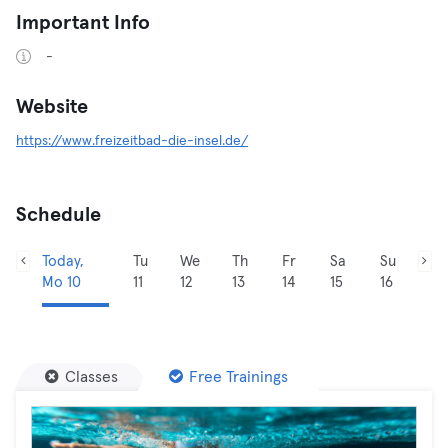
Important Info
-
Website
https://www.freizeitbad-die-insel.de/
Schedule
Today,
Tu
We
Th
Fr
Sa
Su
Mo 10
11
12
13
14
15
16
Classes
Free Trainings