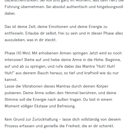
dazwischenfunken. Sei voll und ganz im Moment, lass dein Herz die
Führung übernehmen. Sei absolut authentisch und hingebungsvoll
dabei.
Das ist deine Zeit, deine Emotionen und deine Energie zu
entfesseln. Erlaube dir selbst, frei zu sein und in dieser Phase alles
auszuleben, was in dir steckt.
Phase (10 Min): Mit erhobenen Armen springen Jetzt wird es noch
intensiver! Stehe auf und hebe deine Arme in die Höhe. Beginne,
auf und ab zu springen, und rufe dabei das Mantra "Huh! Huh!
Huh!" aus deinem Bauch heraus, so tief und kraftvoll wie du nur
kannst.
Lasse die Vibrationen dieses Mantras durch deinen Körper
pulsieren. Deine Arme sollen den Himmel berühren, und deine
Stimme soll die Energie nach außen tragen. Du bist in einem
Moment völliger Ekstase und Befreiung.
Kein Grund zur Zurückhaltung – lasse dich vollständig von diesem
Prozess erfassen und genieße die Freiheit, die er dir schenkt.