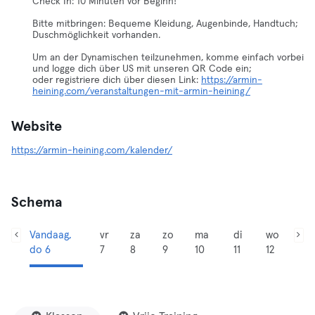
Check In: 10 Minuten vor Beginn!
Bitte mitbringen: Bequeme Kleidung, Augenbinde, Handtuch;
Duschmöglichkeit vorhanden.
Um an der Dynamischen teilzunehmen, komme einfach vorbei
und logge dich über US mit unseren QR Code ein;
oder registriere dich über diesen Link:
https://armin-
heining.com/veranstaltungen-mit-armin-heining/
Website
https://armin-heining.com/kalender/
Schema
Vandaag,
vr
za
zo
ma
di
wo
do 6
7
8
9
10
11
12