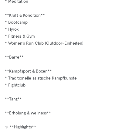
* Meditation
**Kraft & Kondition**
* Bootcamp
* Hyrox
* Fitness & Gym
* Women’s Run Club (Outdoor-Einheiten)
**Barre**
**Kampfsport & Boxen**
* Traditionelle asiatische Kampfkünste
* Fightclub
**Tanz**
**Erholung & Wellness**
✨ **Highlights**