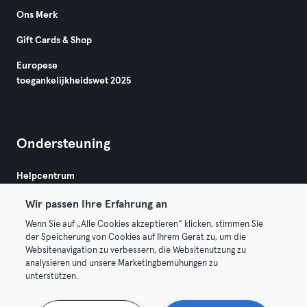
Ons Merk
Gift Cards & Shop
Europese
toegankelijkheidswet 2025
Ondersteuning
Helpcentrum
Wir passen Ihre Erfahrung an
Wenn Sie auf „Alle Cookies akzeptieren“ klicken, stimmen Sie
der Speicherung von Cookies auf Ihrem Gerät zu, um die
Websitenavigation zu verbessern, die Websitenutzung zu
analysieren und unsere Marketingbemühungen zu
Algemene Voorwaarden
Privacy
Bedrijfsgegevens
unterstützen.
Membership opzeggen
Trek hier je contract terug