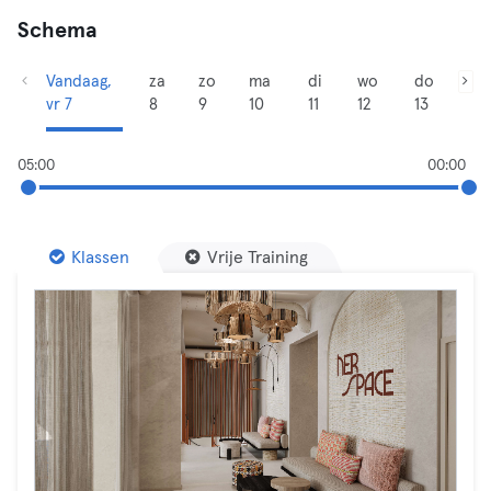
Schema
Vandaag,
za
zo
ma
di
wo
do
vr 7
8
9
10
11
12
13
05:00
00:00
Klassen
Vrije Training