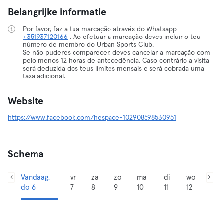
Belangrijke informatie
Por favor, faz a tua marcação através do Whatsapp
+351937120166
. Ao efetuar a marcação deves incluir o teu
número de membro do Urban Sports Club.
Se não puderes comparecer, deves cancelar a marcação com
pelo menos 12 horas de antecedência. Caso contrário a visita
será deduzida dos teus limites mensais e será cobrada uma
taxa adicional.
Website
https://www.facebook.com/hespace-102908598530951
Schema
Vandaag,
vr
za
zo
ma
di
wo
do 6
7
8
9
10
11
12