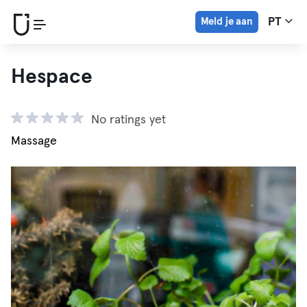
Meld je aan
PT
Hespace
No ratings yet
Massage