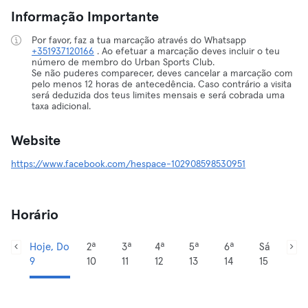
Informação Importante
Por favor, faz a tua marcação através do Whatsapp
+351937120166
. Ao efetuar a marcação deves incluir o teu
número de membro do Urban Sports Club.
Se não puderes comparecer, deves cancelar a marcação com
pelo menos 12 horas de antecedência. Caso contrário a visita
será deduzida dos teus limites mensais e será cobrada uma
taxa adicional.
Website
https://www.facebook.com/hespace-102908598530951
Horário
Hoje, Do
2ª
3ª
4ª
5ª
6ª
Sá
9
10
11
12
13
14
15