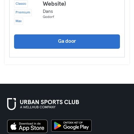
Website)
Classic
Dans
Premium
Godorf
Max
Ga door