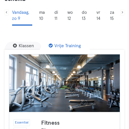
Vandaag,
ma
di
wo
do
vr
za
zo 9
10
11
12
13
14
15
Klassen
Vrije Training
Fitness
Essential