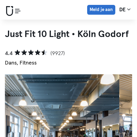
Meld je aan
DE
Just Fit 10 Light • Köln Godorf
4.4
(9927)
Dans, Fitness