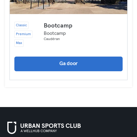
Bootcamp
Classic
Bootcamp
Premium
Caudéran
Max
Ga door