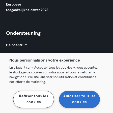
Europese
toegankelijkheidswet 2025
Ondersteuning
Helpcentrum
Nous personnalisons votre expérience
En cliquant sur « Accepter tous les cookies », vous acceptez
le stockage de cookies sur votre appareil pour améliorer la
navigation sur le site, analyser son utilisation et contribuer à
Algemene Voorwaarden
Privacy
Bedrijfsgegevens
nos efforts de marketing.
Membership opzeggen
Trek hier je contract terug
Refuser tous les
Autoriser tous les
cookies
cookies