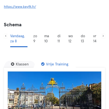
https://www.keyfit.fr/
Schema
Vandaag,
zo
ma
di
wo
do
vr
za 8
9
10
11
12
13
14
Klassen
Vrije Training