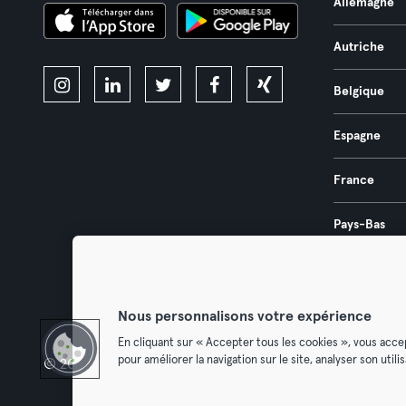
Allemagne
Autriche
Belgique
Espagne
France
Pays-Bas
Portugal
Nous personnalisons votre expérience
En cliquant sur « Accepter tous les cookies », vous acce
pour améliorer la navigation sur le site, analyser son util
© 2026 Urban Sports Group GmbH. All rights reserved.
Conditions g
Résilier l