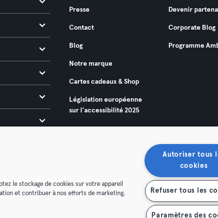
Presse
Devenir partena
Contact
Corporate Blog
Blog
Programme Amb
Notre marque
Cartes cadeaux & Shop
Législation européenne
sur l’accessibilité 2025
Autoriser tous l
cookies
ptez le stockage de cookies sur votre appareil
Refuser tous les c
isation et contribuer à nos efforts de marketing.
énérales
Politique de confidentialité
Mentions légales
es contrats ici
Se rétracter ici
Paramètres des co