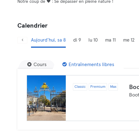
Notre coup de 🖤 : Se dépasser en pleine nature !
Calendrier
Aujourd’hui, sa 8
di 9
lu 10
ma 11
me 12
Cours
Entraînements libres
Bo
Classic
Premium
Max
Boo