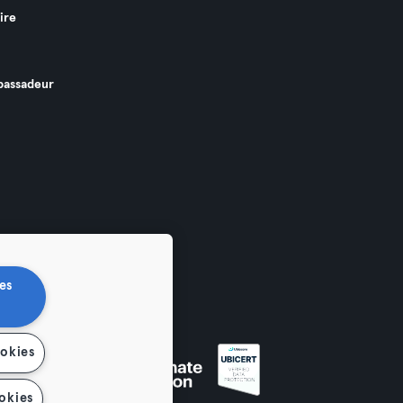
ire
assadeur
es
ookies
okies