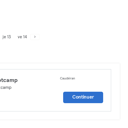
je 13
ve 14
Caudéran
otcamp
tcamp
Continuer