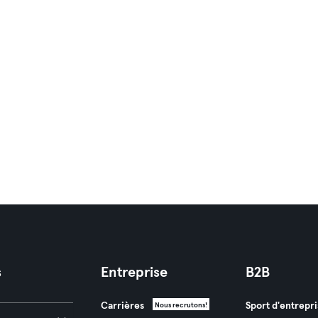
s
Entreprise
B2B
Carrières
Sport d'entrepri
Nous recrutons!