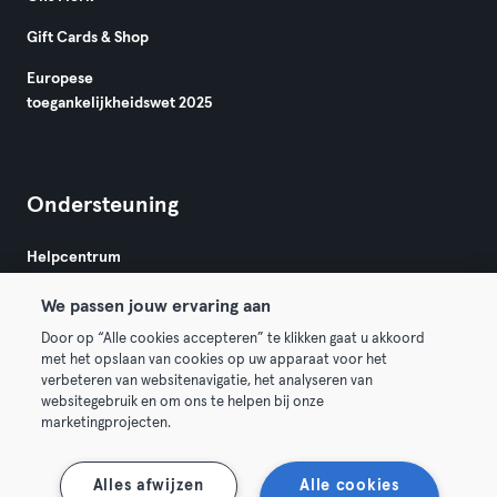
Gift Cards & Shop
Europese
toegankelijkheidswet 2025
Ondersteuning
Helpcentrum
We passen jouw ervaring aan
Door op “Alle cookies accepteren” te klikken gaat u akkoord
met het opslaan van cookies op uw apparaat voor het
verbeteren van websitenavigatie, het analyseren van
websitegebruik en om ons te helpen bij onze
Algemene Voorwaarden
Privacy
Bedrijfsgegevens
marketingprojecten.
Membership opzeggen
Trek hier je contract terug
Alles afwijzen
Alle cookies