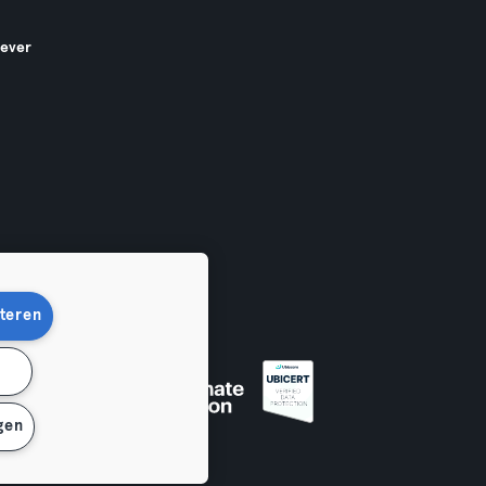
gever
teren
n
en
gen