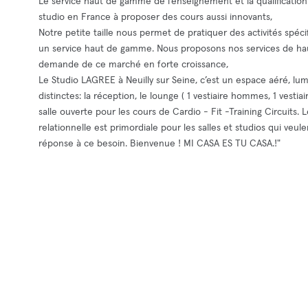
Le service haut de gamme de l’enseignement et la qualification
studio en France à proposer des cours aussi innovants,
Notre petite taille nous permet de pratiquer des activités spé
un service haut de gamme. Nous proposons nos services de haute
demande de ce marché en forte croissance,
Le Studio LAGREE à Neuilly sur Seine, c’est un espace aéré, lumi
distinctes: la réception, le lounge ( 1 vestiaire hommes, 1 vesti
salle ouverte pour les cours de Cardio - Fit -Training Circuits. L
relationnelle est primordiale pour les salles et studios qui veu
réponse à ce besoin. Bienvenue ! MI CASA ES TU CASA.!"