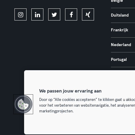
België
Duitsland
Frankrijk
Nederland
Portugal
Spanje
We passen jouw ervaring aan
Door op “Alle cookies accepteren” te klikken gaat u akk
voor het verbeteren van websitenavigatie, het analysere
Algemene V
marketingprojecten.
Trek hier