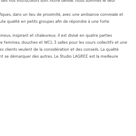
 des nos instructeurs sont notre devise, nous sommes le seul
cifiques, dans un lieu de proximité, avec une ambiance conviviale et
 qualité en petits groupes afin de répondre à une forte
neux, inspirant et chaleureux. Il est divisé en quatre parties
aire femmes, douches et WC), 3 salles pour les cours collectifs et une
es clients veulent de la considération et des conseils. La qualité
lent se démarquer des autres. Le Studio LAGREE est la meilleure