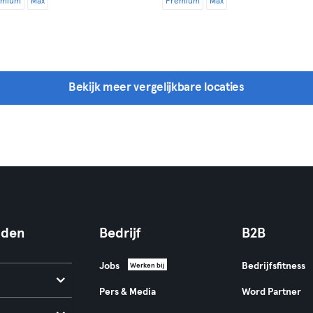
emium
Max
Premium
Max
Bekijk meer vergelijkbare locaties
nden
Bedrijf
B2B
Jobs
Bedrijfsfitness
Werken bij
Pers & Media
Word Partner