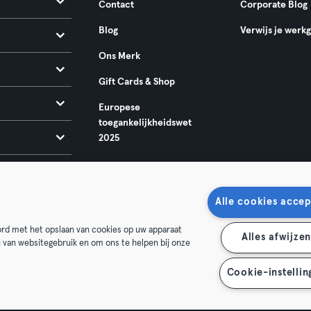
Contact
Corporate Blog
Blog
Verwijs je werk
Ons Merk
Gift Cards & Shop
Europese
toegankelijkheidswet
2025
Alle cookies accep
oord met het opslaan van cookies op uw apparaat
Alles afwijze
n van websitegebruik en om ons te helpen bij onze
oorwaarden
Privacy
Bedrijfsgegevens
Membership opzegg
 je contract terug
Cookie-instellin