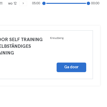
11
wo 12
05:00
00:00
Kreuzberg
OOR SELF TRAINING
SELBSTÄNDIGES
AINING
a
Ga door