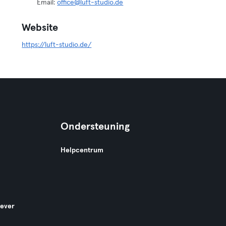
Email:
office@luft-studio.de
Website
https://luft-studio.de/
Ondersteuning
Helpcentrum
gever