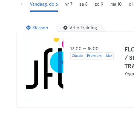
Vandaag, do 6
vr 7
za 8
zo 9
ma 10
di 
Klassen
Vrije Training
13:00 — 15:00
FL
Classic
Premium
Max
/ 
TR
Yog