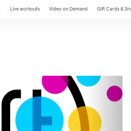
r
Live workouts
Video on Demand
Gift Cards & S