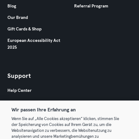
Blog
Referral Program
Our Brand
Gift Cards & Shop
European Accessibility Act
2025
Support
Help Center
Wir passen Ihre Erfahrung an
Wenn Sie auf „Alle Cookies akzeptieren“ klicken, stimmen Sie
der Speicherung von Cookies auf Ihrem Gerät zu, um die
Websitenavigation zu verbessern, die Websitenutzung zu
© 2026 Urban Sports Group GmbH. All rights reserved.
analysieren und unsere Marketingbemühungen zu