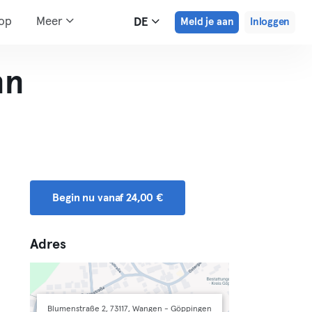
hop
Meer
DE
Meld je aan
Inloggen
nn
Begin nu vanaf 24,00 €
Adres
Blumenstraße 2, 73117, Wangen - Göppingen