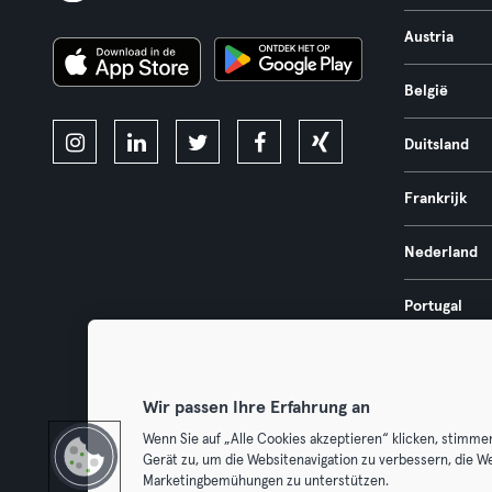
Austria
België
Duitsland
Frankrijk
Nederland
Portugal
Spanje
Wir passen Ihre Erfahrung an
Wenn Sie auf „Alle Cookies akzeptieren“ klicken, stimme
Gerät zu, um die Websitenavigation zu verbessern, die W
Algemene V
Marketingbemühungen zu unterstützen.