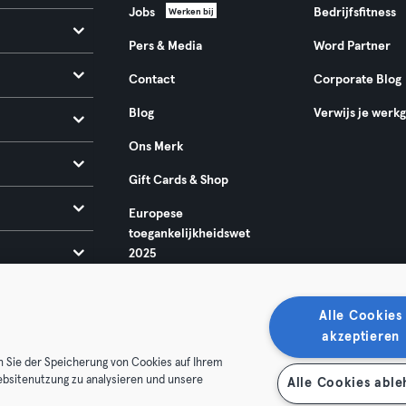
Jobs
Bedrijfsfitness
Werken bij
Pers & Media
Word Partner
Contact
Corporate Blog
Blog
Verwijs je werk
Ons Merk
Gift Cards & Shop
Europese
toegankelijkheidswet
2025
Alle Cookies
akzeptieren
n Sie der Speicherung von Cookies auf Ihrem
ebsitenutzung zu analysieren und unsere
Alle Cookies abl
oorwaarden
Privacy
Bedrijfsgegevens
Membership opzegg