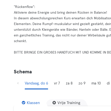
"Rückenflow":
Aktiviere deine Energie und bring deinen Rücken in Balance!
In diesem abwechslungsreichen Kurs erwarten dich Mobilisatio
Elementen. Deine Rumpf-muskulatur wird gezielt gestärkt, dein
unterstützt durch Kleingeräte wie Bänder, Hanteln oder Bälle.
ein ganzheitliches Training, das nicht nur deiner Wirbelsäule g
schenkt.
BITTE BRINGE EIN GROßES HANDTUCH MIT UND KOMME IN 
Schema
Vandaag, do 6
vr 7
za 8
zo 9
ma 10
di 
Klassen
Vrije Training