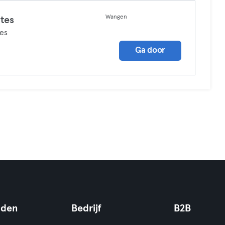
Wangen
ates
tes
Ga door
nden
Bedrijf
B2B