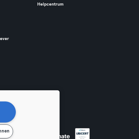
Helpcentrum
gever
ehnen
en