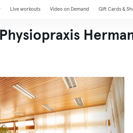
r
Live workouts
Video on Demand
Gift Cards & S
hysiopraxis Herma