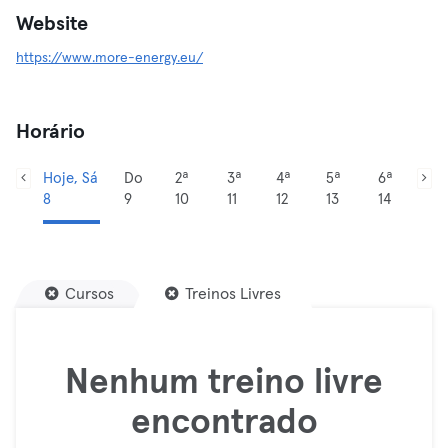
Website
https://www.more-energy.eu/
Horário
Hoje, Sá
Do
2ª
3ª
4ª
5ª
6ª
8
9
10
11
12
13
14
Cursos
Treinos Livres
Nenhum treino livre
encontrado