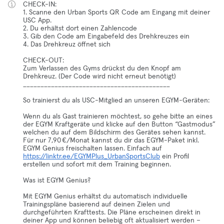
CHECK-IN:
1. Scanne den Urban Sports QR Code am Eingang mit deiner
USC App.
2. Du erhältst dort einen Zahlencode
3. Gib den Code am Eingabefeld des Drehkreuzes ein
4. Das Drehkreuz öffnet sich
CHECK-OUT:
Zum Verlassen des Gyms drückst du den Knopf am
Drehkreuz. (Der Code wird nicht erneut benötigt)
__________________________________________
So trainierst du als USC-Mitglied an unseren EGYM-Geräten:
Wenn du als Gast trainieren möchtest, so gehe bitte an eines
der EGYM Kraftgeräte und klicke auf den Button “Gastmodus”
welchen du auf dem Bildschirm des Gerätes sehen kannst.
Für nur 7,90 €/Monat kannst du dir das EGYM-Paket inkl.
EGYM Genius freischalten lassen. Einfach auf
https://linktr.ee/EGYMPlus_UrbanSportsClub
ein Profil
erstellen und sofort mit dem Training beginnen.
Was ist EGYM Genius?
Mit EGYM Genius erhältst du automatisch individuelle
Trainingspläne basierend auf deinen Zielen und
durchgeführten Krafttests. Die Pläne erscheinen direkt in
deiner App und können beliebig oft aktualisiert werden –