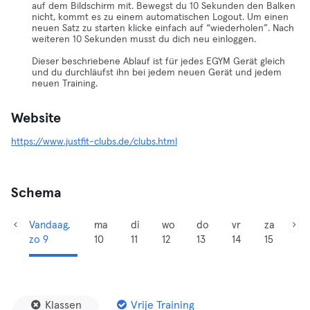
auf dem Bildschirm mit. Bewegst du 10 Sekunden den Balken
nicht, kommt es zu einem automatischen Logout. Um einen
neuen Satz zu starten klicke einfach auf “wiederholen”. Nach
weiteren 10 Sekunden musst du dich neu einloggen.
Dieser beschriebene Ablauf ist für jedes EGYM Gerät gleich
und du durchläufst ihn bei jedem neuen Gerät und jedem
neuen Training.
Website
https://www.justfit-clubs.de/clubs.html
Schema
Vandaag,
ma
di
wo
do
vr
za
zo 9
10
11
12
13
14
15
Klassen
Vrije Training