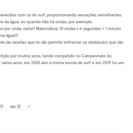
arecidos com os do surf, proporcionando sensações semelhantes.
ra da água, ou quando não há ondas, por exemplo.
os por onda, certo? Matemática: 10 ondas x 6 segundos = 1 minuto
 na água!!!
vés de sessões que te vão permitir enfrentar os obstáculos que vão
etição por muitos anos, tendo competido no Campeonato do
 vários anos, em 2005 abri a minha escola de surf e em 2019 fui um
11
wo 12