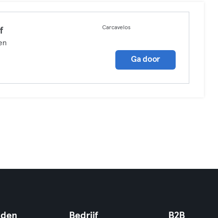
Carcavelos
f
en
Ga door
nden
Bedrijf
B2B