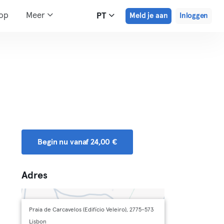
hop
Meer
PT
Meld je aan
Inloggen
Begin nu vanaf 24,00 €
Adres
Praia de Carcavelos (Edifício Veleiro), 2775-573
Lisbon