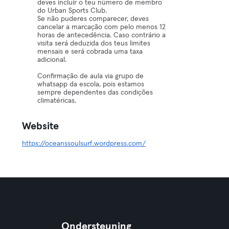
deves incluir o teu número de membro
do Urban Sports Club.
Se não puderes comparecer, deves
cancelar a marcação com pelo menos 12
horas de antecedência. Caso contrário a
visita será deduzida dos teus limites
mensais e será cobrada uma taxa
adicional.
Confirmação de aula via grupo de
whatsapp da escola, pois estamos
sempre dependentes das condições
climatéricas.
Website
https://oceanssoulsurf.wordpress.com/
Ondersteuning