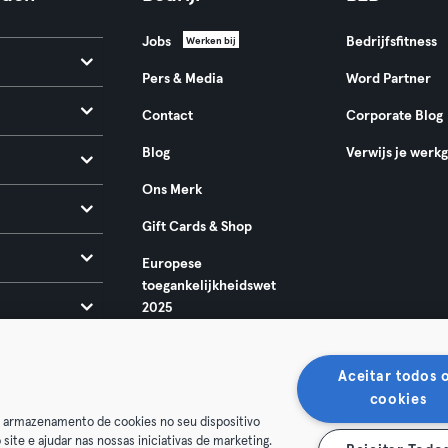
Jobs
Bedrijfsfitness
Werken bij
Pers & Media
Word Partner
Contact
Corporate Blog
Blog
Verwijs je werk
Ons Merk
Gift Cards & Shop
Europese
toegankelijkheidswet
2025
Aceitar todos 
cookies
o armazenamento de cookies no seu dispositivo
 site e ajudar nas nossas iniciativas de marketing.