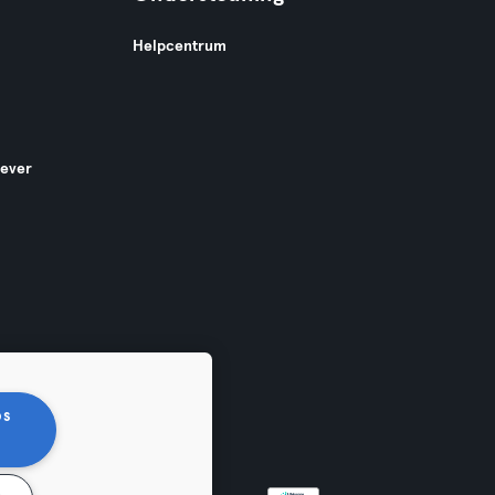
Helpcentrum
gever
os