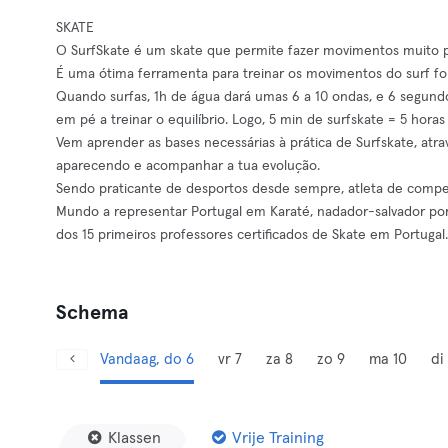
SKATE
O SurfSkate é um skate que permite fazer movimentos muito p
É uma ótima ferramenta para treinar os movimentos do surf fo
Quando surfas, 1h de água dará umas 6 a 10 ondas, e 6 segund
em pé a treinar o equilíbrio. Logo, 5 min de surfskate = 5 horas
Vem aprender as bases necessárias à prática de Surfskate, atra
aparecendo e acompanhar a tua evolução.
Sendo praticante de desportos desde sempre, atleta de comp
Mundo a representar Portugal em Karaté, nadador-salvador por
dos 15 primeiros professores certificados de Skate em Portugal.
Schema
Vandaag, do 6
vr 7
za 8
zo 9
ma 10
di 
Klassen
Vrije Training