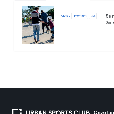
Sur
Classic
Premium
Max
Surf
Onze la