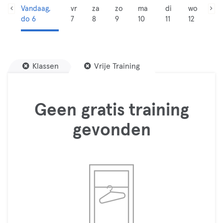
Vandaag,
vr
za
zo
ma
di
wo
do 6
7
8
9
10
11
12
Klassen
Vrije Training
Geen gratis training
gevonden