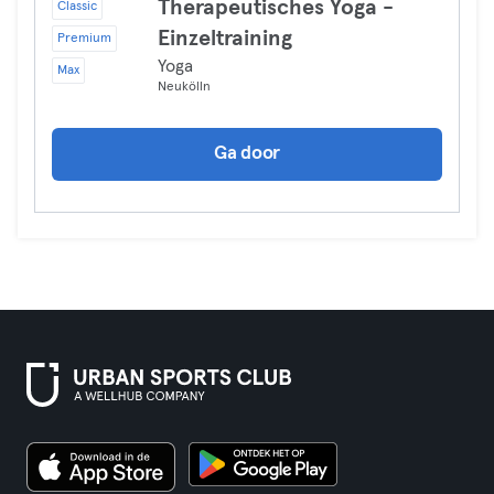
Therapeutisches Yoga -
Classic
Einzeltraining
Premium
Yoga
Max
Neukölln
Ga door