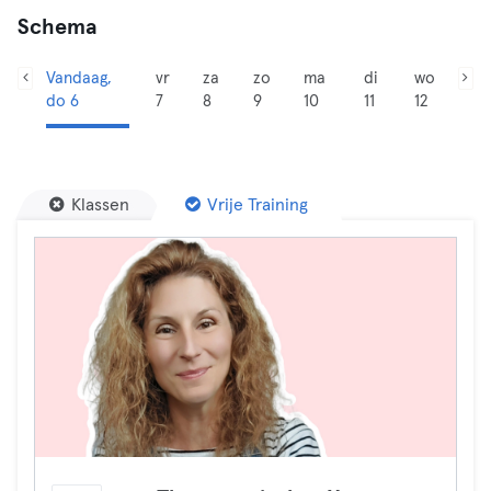
Schema
Vandaag,
vr
za
zo
ma
di
wo
do 6
7
8
9
10
11
12
Klassen
Vrije Training