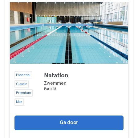
Natation
Essential
Zwemmen
Classic
Paris 18
Premium
Max
Ga door