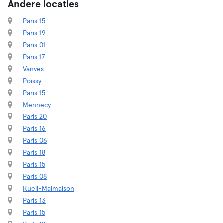
Andere locaties
Paris 15
Paris 19
Paris 01
Paris 17
Vanves
Poissy
Paris 15
Mennecy
Paris 20
Paris 16
Paris 06
Paris 18
Paris 15
Paris 08
Rueil-Malmaison
Paris 13
Paris 15