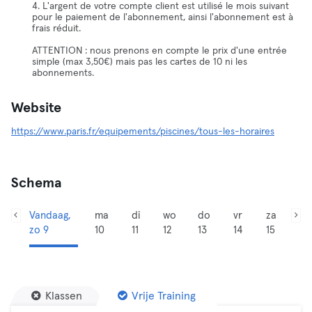
4. L'argent de votre compte client est utilisé le mois suivant
pour le paiement de l'abonnement, ainsi l'abonnement est à
frais réduit.
ATTENTION : nous prenons en compte le prix d'une entrée
simple (max 3,50€) mais pas les cartes de 10 ni les
abonnements.
Website
https://www.paris.fr/equipements/piscines/tous-les-horaires
Schema
Vandaag,
ma
di
wo
do
vr
za
zo 9
10
11
12
13
14
15
Klassen
Vrije Training