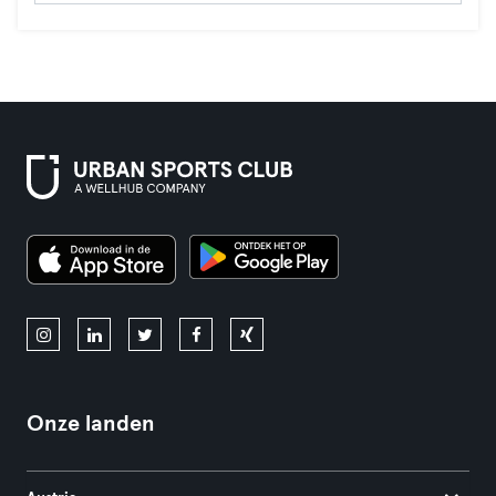
Onze landen