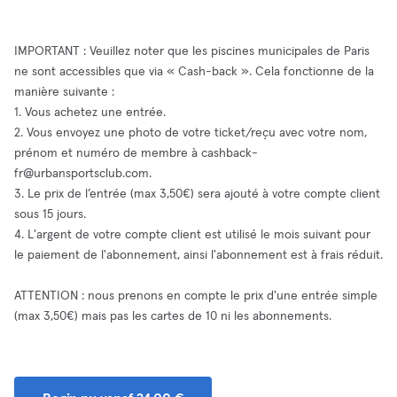
IMPORTANT : Veuillez noter que les piscines municipales de Paris
ne sont accessibles que via « Cash-back ». Cela fonctionne de la
manière suivante :
1. Vous achetez une entrée.
2. Vous envoyez une photo de votre ticket/reçu avec votre nom,
prénom et numéro de membre à
cashback-
fr@urbansportsclub.com
.
3. Le prix de l’entrée (max 3,50€) sera ajouté à votre compte client
sous 15 jours.
4. L'argent de votre compte client est utilisé le mois suivant pour
le paiement de l'abonnement, ainsi l'abonnement est à frais réduit.
ATTENTION : nous prenons en compte le prix d'une entrée simple
(max 3,50€) mais pas les cartes de 10 ni les abonnements.