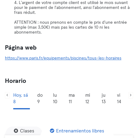
4. L'argent de votre compte client est utilisé le mois suivant
pour le paiement de l'abonnement, ainsi l'abonnement est à
frais réduit.
ATTENTION : nous prenons en compte le prix d'une entrée
simple (max 3,50€) mais pas les cartes de 10 ni les
abonnements.
Página web
https://www.paris.fr/equipements/piscines/tous-les-horaires
Horario
Hoy, sá
do
lu
ma
mi
ju
vi
8
9
10
11
12
13
14
Clases
Entrenamientos libres