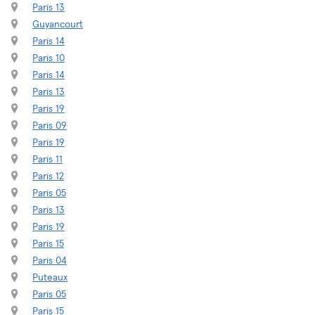
Paris 13
Guyancourt
Paris 14
Paris 10
Paris 14
Paris 13
Paris 19
Paris 09
Paris 19
Paris 11
Paris 12
Paris 05
Paris 13
Paris 19
Paris 15
Paris 04
Puteaux
Paris 05
Paris 15