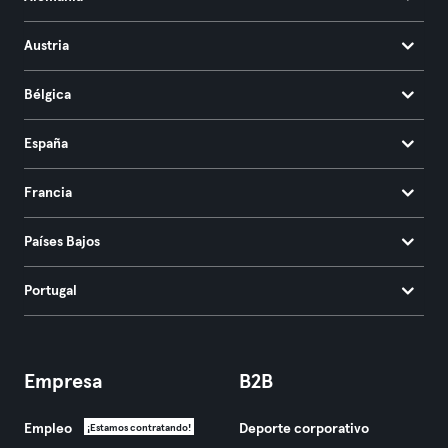
Austria
Bélgica
España
Francia
Países Bajos
Portugal
Empresa
B2B
Empleo
Deporte corporativo
¡Estamos contratando!