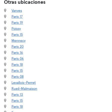
Otras ubicaciones
Vanves
Paris 17
Paris 19
Poissy
Paris 15
Mennecy
Paris 20
Paris 16
Paris 06
Paris 18
Paris 15
Paris 08
Levallois-Perret
Rueil-Malmaison
Paris 13
Paris 15
Paris 18