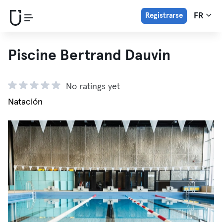
Registrarse
FR
Piscine Bertrand Dauvin
No ratings yet
Natación