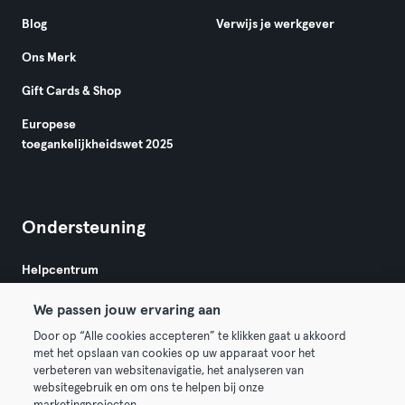
Blog
Verwijs je werkgever
Ons Merk
Gift Cards & Shop
Europese
toegankelijkheidswet 2025
Ondersteuning
Helpcentrum
We passen jouw ervaring aan
Door op “Alle cookies accepteren” te klikken gaat u akkoord
met het opslaan van cookies op uw apparaat voor het
verbeteren van websitenavigatie, het analyseren van
websitegebruik en om ons te helpen bij onze
Algemene Voorwaarden
Privacy
Bedrijfsgegevens