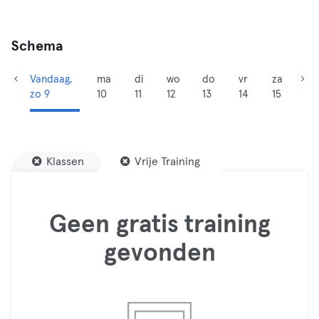
Schema
Vandaag,
ma
di
wo
do
vr
za
zo 9
10
11
12
13
14
15
Klassen
Vrije Training
Geen gratis training
gevonden