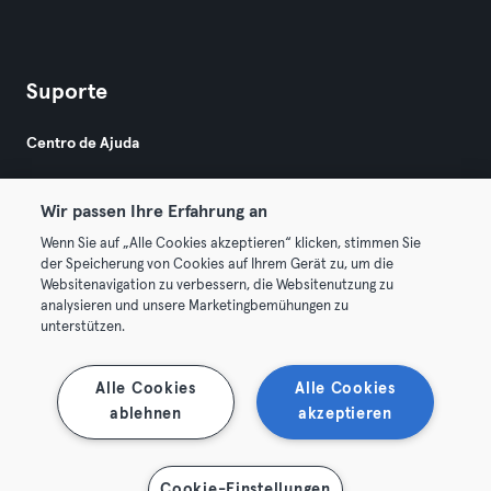
Suporte
Centro de Ajuda
Wir passen Ihre Erfahrung an
Wenn Sie auf „Alle Cookies akzeptieren“ klicken, stimmen Sie
der Speicherung von Cookies auf Ihrem Gerät zu, um die
Websitenavigation zu verbessern, die Websitenutzung zu
© 2026 Urban Sports Group GmbH. All rights reserved.
analysieren und unsere Marketingbemühungen zu
Termos & Condições
Privacidade
Imprimir
unterstützen.
Rescindir contratos aqui
Cancelar contratos aqui
Alle Cookies
Alle Cookies
ablehnen
akzeptieren
Cookie-Einstellungen