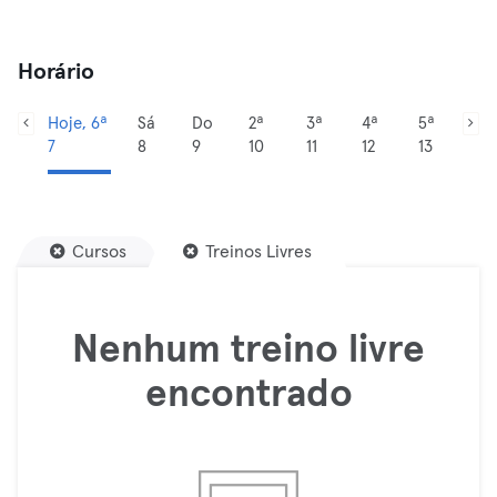
Horário
Hoje, 6ª
Sá
Do
2ª
3ª
4ª
5ª
7
8
9
10
11
12
13
Cursos
Treinos Livres
Nenhum treino livre
encontrado