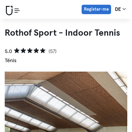
Registar-me
DE
Rothof Sport - Indoor Tennis
5.0
(57)
Ténis