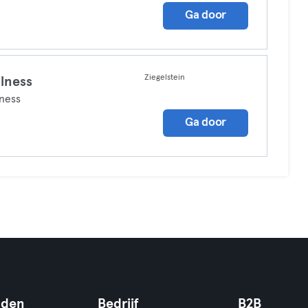
Ga door
Ziegelstein
lness
ness
Ga door
nden
Bedrijf
B2B