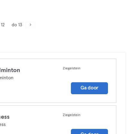
 12
do 13
Ziegelstein
dminton
minton
Ga door
Ziegelstein
ness
ess