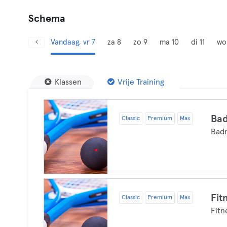
Schema
Vandaag, vr 7
za 8
zo 9
ma 10
di 11
wo
Klassen
Vrije Training
Ba
Classic
Premium
Max
Bad
Fit
Classic
Premium
Max
Fitn