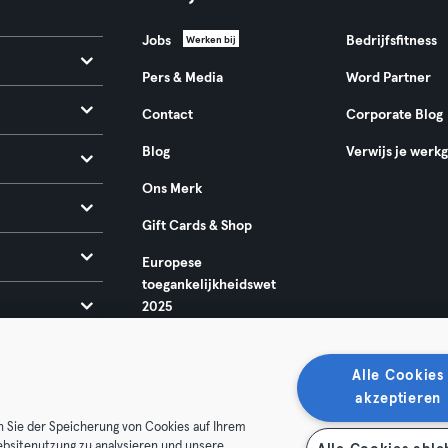
Jobs
Bedrijfsfitness
Werken bij
Pers & Media
Word Partner
Contact
Corporate Blog
Blog
Verwijs je werk
Ons Merk
Gift Cards & Shop
Europese
toegankelijkheidswet
2025
Alle Cookies
akzeptieren
n Sie der Speicherung von Cookies auf Ihrem
ebsitenutzung zu analysieren und unsere