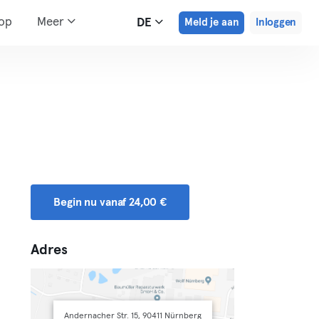
hop
Meer
DE
Meld je aan
Inloggen
Begin nu vanaf 24,00 €
Adres
Andernacher Str. 15, 90411 Nürnberg