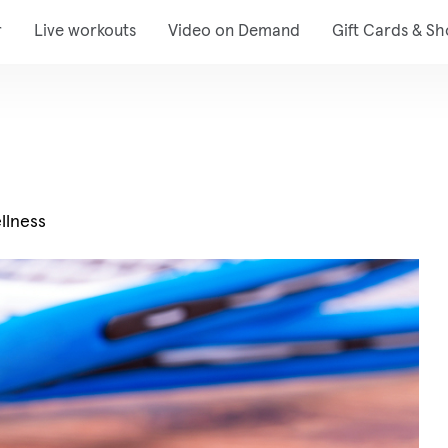
r
Live workouts
Video on Demand
Gift Cards & S
llness