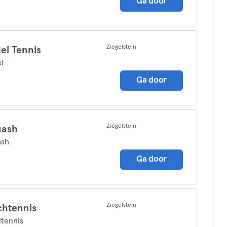
Ga door
Ziegelstein
el Tennis
l
Ga door
Ziegelstein
uash
ash
Ga door
Ziegelstein
chtennis
ltennis