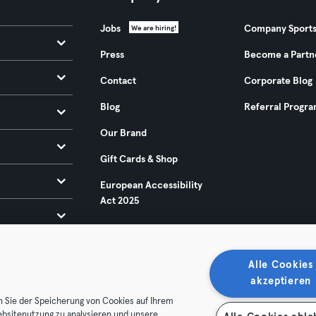
Jobs
Company Sport
We are hiring!
Press
Become a Partn
Contact
Corporate Blog
Blog
Referral Progr
Our Brand
Gift Cards & Shop
European Accessibility
Act 2025
Alle Cookies
akzeptieren
n Sie der Speicherung von Cookies auf Ihrem
ebsitenutzung zu analysieren und unsere