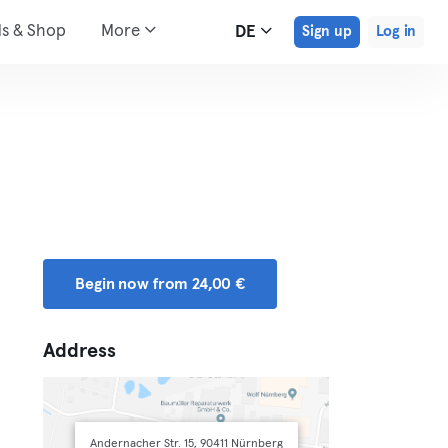
ds & Shop
More
DE
Sign up
Log in
Begin now from 24,00 €
Address
Andernacher Str. 15, 90411 Nürnberg