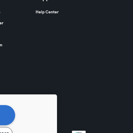
s
Help Center
er
am