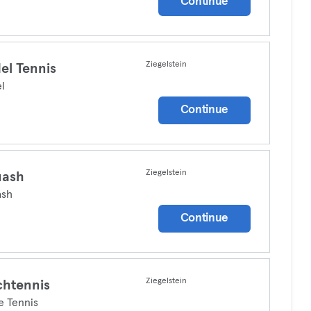
Continue
Ziegelstein
el Tennis
l
Continue
Ziegelstein
uash
ash
Continue
Ziegelstein
chtennis
e Tennis