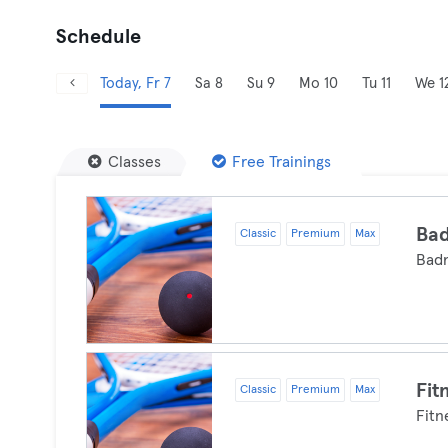
Schedule
Today, Fr 7
Sa 8
Su 9
Mo 10
Tu 11
We 1
Classes
Free Trainings
Ba
Classic
Premium
Max
Bad
Fit
Classic
Premium
Max
Fitn