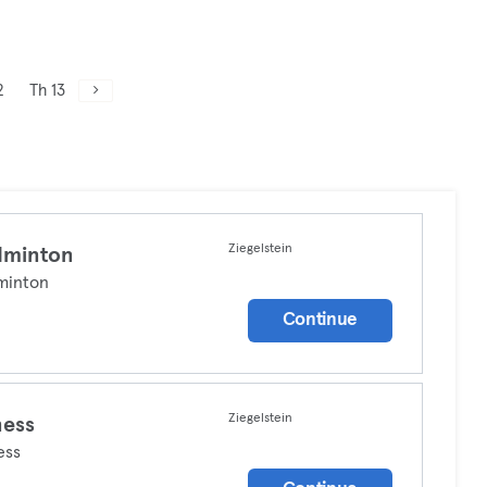
2
Th 13
Ziegelstein
dminton
minton
Continue
Ziegelstein
ness
ess