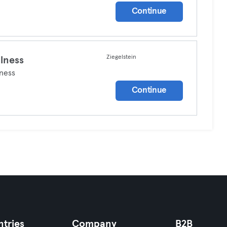
Continue
Ziegelstein
lness
ness
Continue
tries
Company
B2B