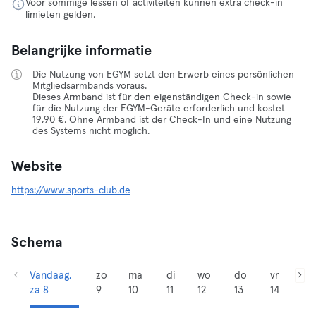
Voor sommige lessen of activiteiten kunnen extra check-in
limieten gelden.
Belangrijke informatie
Die Nutzung von EGYM setzt den Erwerb eines persönlichen
Mitgliedsarmbands voraus.
Dieses Armband ist für den eigenständigen Check-in sowie
für die Nutzung der EGYM-Geräte erforderlich und kostet
19,90 €. Ohne Armband ist der Check-In und eine Nutzung
des Systems nicht möglich.
Website
https://www.sports-club.de
Schema
Vandaag,
zo
ma
di
wo
do
vr
za 8
9
10
11
12
13
14