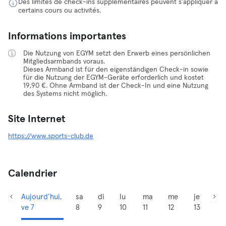
Des limites de check-ins supplémentaires peuvent s'appliquer à
certains cours ou activités.
Informations importantes
Die Nutzung von EGYM setzt den Erwerb eines persönlichen
Mitgliedsarmbands voraus.
Dieses Armband ist für den eigenständigen Check-in sowie
für die Nutzung der EGYM-Geräte erforderlich und kostet
19,90 €. Ohne Armband ist der Check-In und eine Nutzung
des Systems nicht möglich.
Site Internet
https://www.sports-club.de
Calendrier
Aujourd’hui,
sa
di
lu
ma
me
je
ve 7
8
9
10
11
12
13