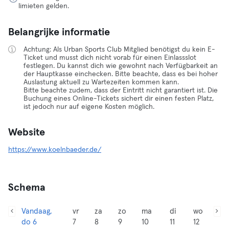
limieten gelden.
Belangrijke informatie
Achtung: Als Urban Sports Club Mitglied benötigst du kein E-
Ticket und musst dich nicht vorab für einen Einlassslot
festlegen. Du kannst dich wie gewohnt nach Verfügbarkeit an
der Hauptkasse einchecken. Bitte beachte, dass es bei hoher
Auslastung aktuell zu Wartezeiten kommen kann.
Bitte beachte zudem, dass der Eintritt nicht garantiert ist. Die
Buchung eines Online-Tickets sichert dir einen festen Platz,
ist jedoch nur auf eigene Kosten möglich.
Website
https://www.koelnbaeder.de/
Schema
Vandaag,
vr
za
zo
ma
di
wo
do 6
7
8
9
10
11
12