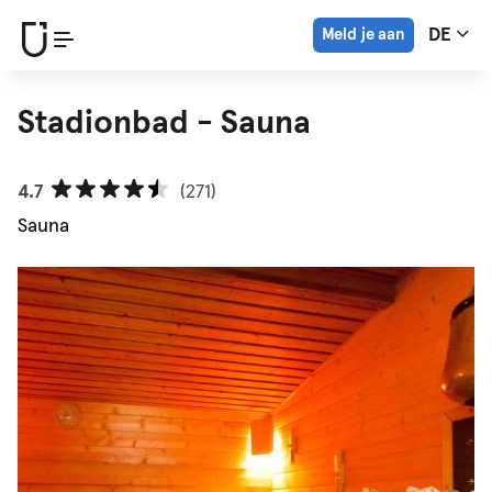
Meld je aan
DE
Stadionbad - Sauna
4.7
(271)
Sauna