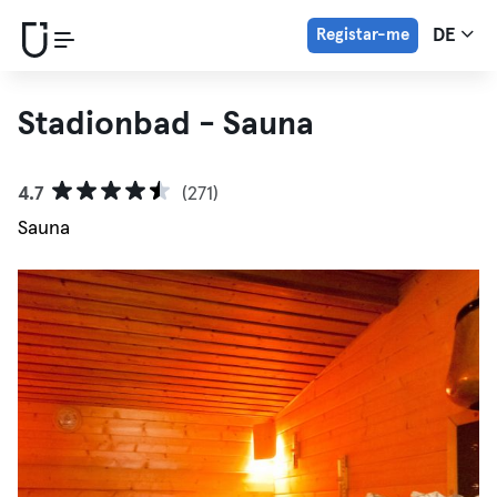
Registar-me
DE
Stadionbad - Sauna
4.7
(271)
Sauna