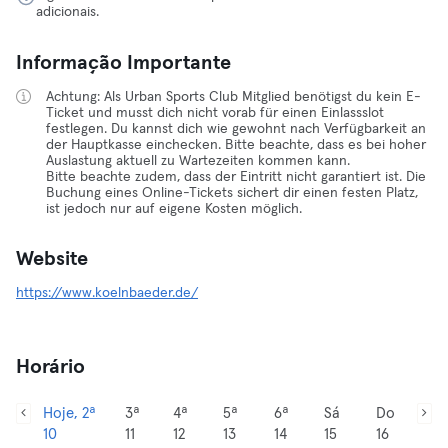
adicionais.
Informação Importante
Achtung: Als Urban Sports Club Mitglied benötigst du kein E-
Ticket und musst dich nicht vorab für einen Einlassslot
festlegen. Du kannst dich wie gewohnt nach Verfügbarkeit an
der Hauptkasse einchecken. Bitte beachte, dass es bei hoher
Auslastung aktuell zu Wartezeiten kommen kann.
Bitte beachte zudem, dass der Eintritt nicht garantiert ist. Die
Buchung eines Online-Tickets sichert dir einen festen Platz,
ist jedoch nur auf eigene Kosten möglich.
Website
https://www.koelnbaeder.de/
Horário
Hoje, 2ª
3ª
4ª
5ª
6ª
Sá
Do
10
11
12
13
14
15
16