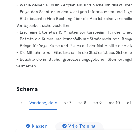
- Wähle deinen Kurs im Zeitplan aus und buche ihn direkt über
- Folge den Schritten in den wichtigen Informationen und füg
- Bitte beachte: Eine Buchung über die App ist keine verbindlic
Verfügbarkeit sicherzustellen.
- Erscheine bitte etwa 15 Minuten vor Kursbeginn für den Che
- Betrete die Kursräume keinesfalls mit Straßenschuhen. Bring
- Bringe für Yoga-Kurse und Pilates auf der Matte bitte eine e
- Die Mitnahme von Glasflaschen in die Studios ist aus Sicherhe
- Beachte die im Buchungsprozess angegebenen Stornierungsf
vermeiden.
Schema
Vandaag, do 6
vr 7
za 8
zo 9
ma 10
di 
Klassen
Vrije Training