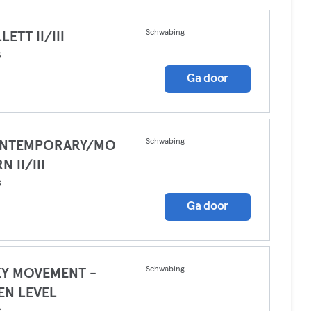
Schwabing
LETT II/III
s
Ga door
Schwabing
NTEMPORARY/MO
N II/III
s
Ga door
Schwabing
XY MOVEMENT -
EN LEVEL
s