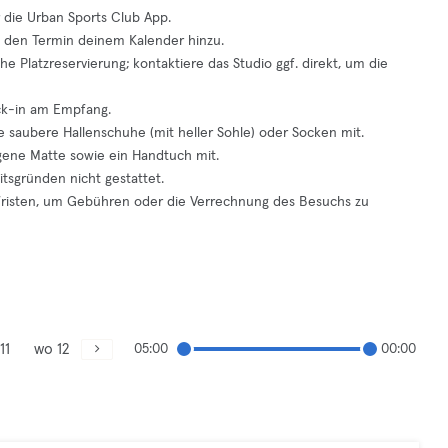
 die Urban Sports Club App.
e den Termin deinem Kalender hinzu.
he Platzreservierung; kontaktiere das Studio ggf. direkt, um die
ck-in am Empfang.
e saubere Hallenschuhe (mit heller Sohle) oder Socken mit.
igene Matte sowie ein Handtuch mit.
itsgründen nicht gestattet.
risten, um Gebühren oder die Verrechnung des Besuchs zu
11
wo 12
05:00
00:00