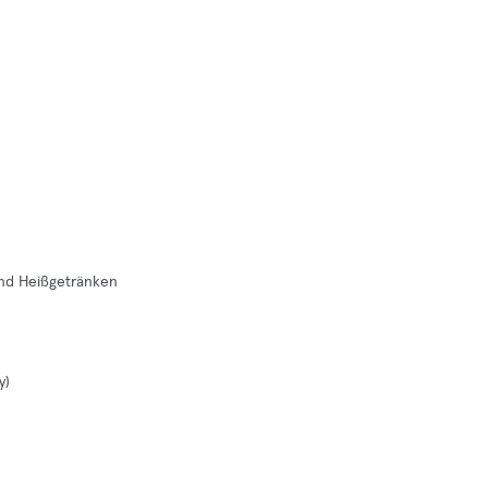
und Heißgetränken
y)