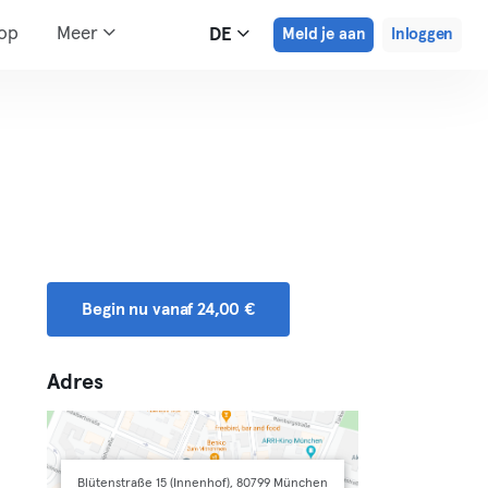
hop
Meer
DE
Meld je aan
Inloggen
Begin nu vanaf 24,00 €
Adres
Blütenstraße 15 (Innenhof), 80799 München