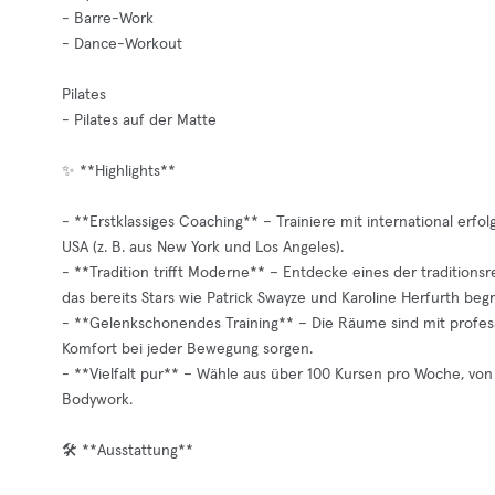
- Barre-Work
- Dance-Workout
Pilates
- Pilates auf der Matte
✨ **Highlights**
- **Erstklassiges Coaching** – Trainiere mit international er
USA (z. B. aus New York und Los Angeles).
- **Tradition trifft Moderne** – Entdecke eines der tradition
das bereits Stars wie Patrick Swayze und Karoline Herfurth beg
- **Gelenkschonendes Training** – Die Räume sind mit profess
Komfort bei jeder Bewegung sorgen.
- **Vielfalt pur** – Wähle aus über 100 Kursen pro Woche, von
Bodywork.
🛠️ **Ausstattung**