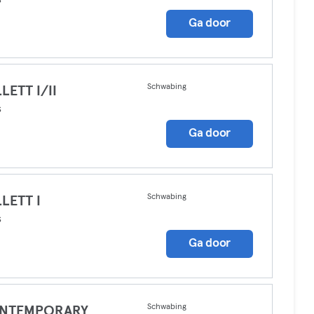
Ga door
Schwabing
LETT I/II
s
Ga door
Schwabing
LETT I
s
Ga door
Schwabing
NTEMPORARY