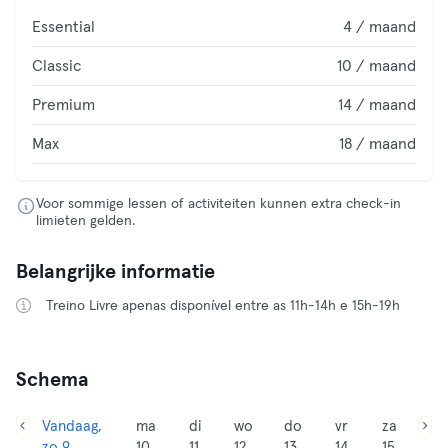
Essential
4 / maand
Classic
10 / maand
Premium
14 / maand
Max
18 / maand
Voor sommige lessen of activiteiten kunnen extra check-in
limieten gelden.
Belangrijke informatie
Treino Livre apenas disponível entre as 11h-14h e 15h-19h
Schema
Vandaag,
ma
di
wo
do
vr
za
zo 9
10
11
12
13
14
15