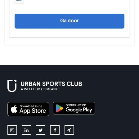
Max
Ga door