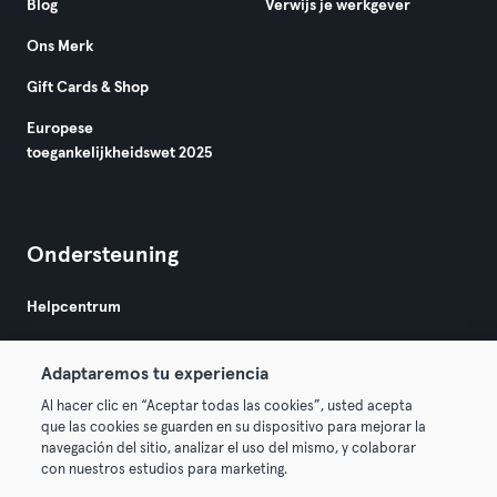
Blog
Verwijs je werkgever
Ons Merk
Gift Cards & Shop
Europese
toegankelijkheidswet 2025
Ondersteuning
Helpcentrum
Adaptaremos tu experiencia
Al hacer clic en “Aceptar todas las cookies”, usted acepta
que las cookies se guarden en su dispositivo para mejorar la
navegación del sitio, analizar el uso del mismo, y colaborar
Algemene Voorwaarden
Privacy
Bedrijfsgegevens
con nuestros estudios para marketing.