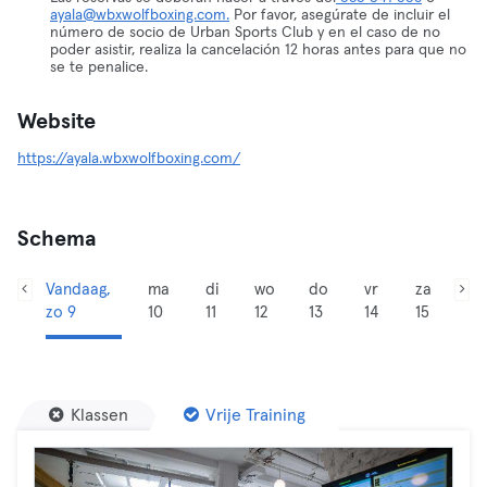
ayala@wbxwolfboxing.com.
Por favor, asegúrate de incluir el
número de socio de Urban Sports Club y en el caso de no
poder asistir, realiza la cancelación 12 horas antes para que no
se te penalice.
Website
https://ayala.wbxwolfboxing.com/
Schema
Vandaag,
ma
di
wo
do
vr
za
zo 9
10
11
12
13
14
15
Klassen
Vrije Training