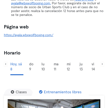
ayala@wbxwolfboxing.com.
Por favor, asegúrate de incluir el
número de socio de Urban Sports Club y en el caso de no
poder asistir, realiza la cancelación 12 horas antes para que no
se te penalice.
Página web
https://ayala.wbxwolfboxing.com/
Horario
Hoy, sá
do
lu
ma
mi
ju
vi
8
9
10
11
12
13
14
Clases
Entrenamientos libres