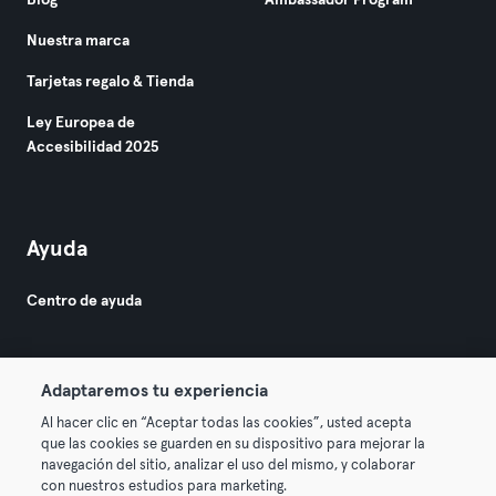
Blog
Ambassador Program
Nuestra marca
Tarjetas regalo & Tienda
Ley Europea de
Accesibilidad 2025
Ayuda
Centro de ayuda
Adaptaremos tu experiencia
Al hacer clic en “Aceptar todas las cookies”, usted acepta
que las cookies se guarden en su dispositivo para mejorar la
© 2026 Urban Sports Group GmbH. All rights reserved.
navegación del sitio, analizar el uso del mismo, y colaborar
Términos y condiciones
Privacidad
Sello
con nuestros estudios para marketing.