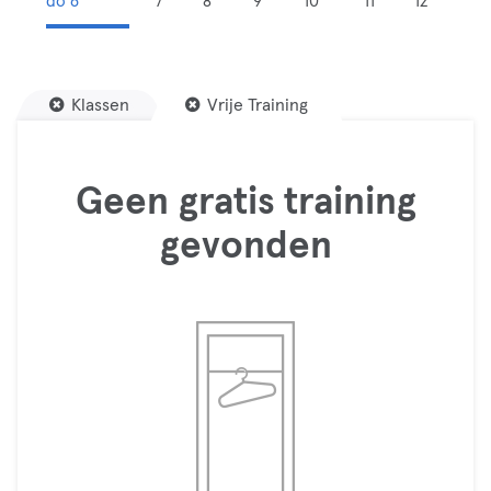
do 6
7
8
9
10
11
12
Klassen
Vrije Training
Geen gratis training
gevonden