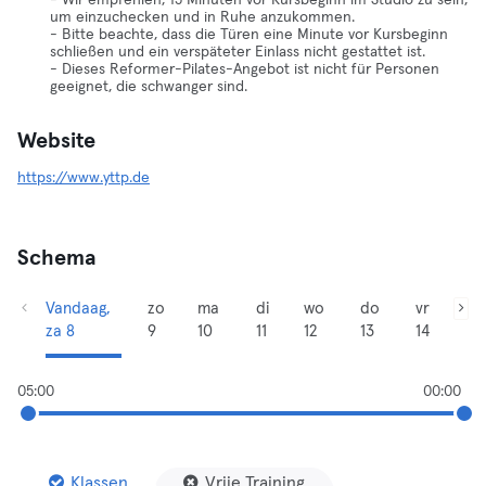
- Wir empfehlen, 15 Minuten vor Kursbeginn im Studio zu sein,
um einzuchecken und in Ruhe anzukommen.
- Bitte beachte, dass die Türen eine Minute vor Kursbeginn
schließen und ein verspäteter Einlass nicht gestattet ist.
- Dieses Reformer-Pilates-Angebot ist nicht für Personen
geeignet, die schwanger sind.
Website
https://www.yttp.de
Schema
Vandaag,
zo
ma
di
wo
do
vr
za 8
9
10
11
12
13
14
05:00
00:00
Klassen
Vrije Training