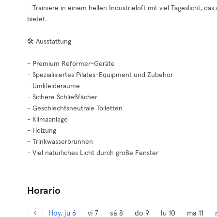
- Trainiere in einem hellen Industrieloft mit viel Tageslicht, 
bietet.
🛠️ Ausstattung
- Premium Reformer-Geräte
- Spezialisiertes Pilates-Equipment und Zubehör
- Umkleideräume
- Sichere Schließfächer
- Geschlechtsneutrale Toiletten
- Klimaanlage
- Heizung
- Trinkwasserbrunnen
- Viel natürliches Licht durch große Fenster
Horario
Hoy, ju 6
vi 7
sá 8
do 9
lu 10
ma 11