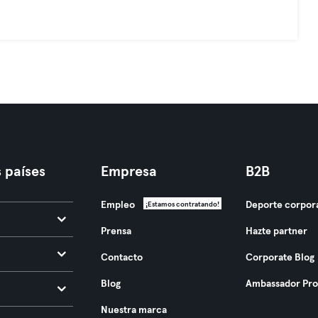
 países
Empresa
B2B
Empleo
Deporte corpor
¡Estamos contratando!
Prensa
Hazte partner
Contacto
Corporate Blog
Blog
Ambassador Pr
Nuestra marca