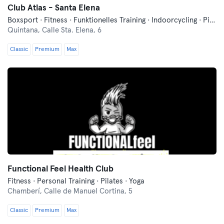
Club Atlas - Santa Elena
Boxsport · Fitness · Funktionelles Training · Indoorcycling · Pilates · Tanzen · Yoga
Quintana,
Calle Sta. Elena, 6
Classic
Premium
Max
Functional Feel Health Club
Fitness · Personal Training · Pilates · Yoga
Chamberí,
Calle de Manuel Cortina, 5
Classic
Premium
Max