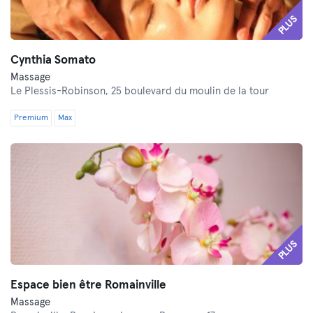
PLUS
Cynthia Somato
Massage
Le Plessis-Robinson,
25 boulevard du moulin de la tour
Premium
Max
PLUS
Espace bien être Romainville
Massage