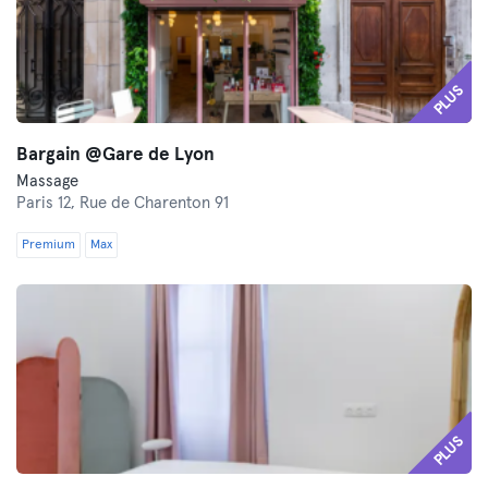
PLUS
Bargain @Gare de Lyon
Massage
Paris 12,
Rue de Charenton 91
Premium
Max
PLUS