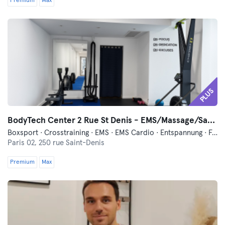
Premium
Max
PLUS
BodyTech Center 2 Rue St Denis - EMS/Massage/Sauna
Boxsport · Crosstraining · EMS · EMS Cardio · Entspannung · Fahrrad fahren · Fitness · Hyrox · Lauftreff · Massage · Meditation · Pilates · Vibrationstraining · Yoga
Paris 02,
250 rue Saint-Denis
Premium
Max