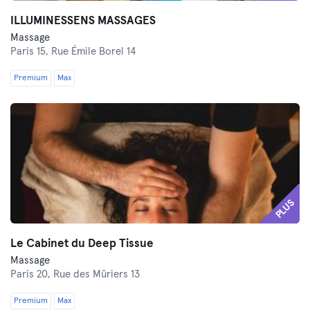
ILLUMINESSENS MASSAGES
Massage
Paris 15,
Rue Émile Borel 14
Premium
Max
PLUS
Le Cabinet du Deep Tissue
Massage
Paris 20,
Rue des Mûriers 13
Premium
Max