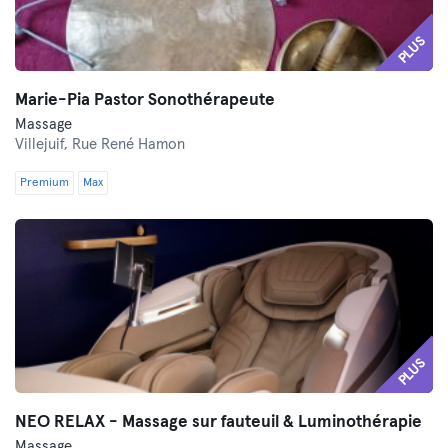
PLUS
Marie-Pia Pastor Sonothérapeute
Massage
Villejuif,
Rue René Hamon
Premium
Max
PLUS
NEO RELAX - Massage sur fauteuil & Luminothérapie
Massage