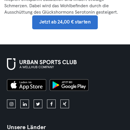
Schmerzen. Dabei wird das Wohlbefinden durch die
Ausschüttung des Glückshormons Serotonin gesteigert.
Jetzt ab 24,00 € starten
Unsere Länder