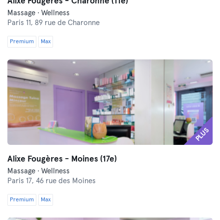
Alixe Fougères - Charonne (11e)
Massage · Wellness
Paris 11,
89 rue de Charonne
Premium
Max
PLUS
Alixe Fougères - Moines (17e)
Massage · Wellness
Paris 17,
46 rue des Moines
Premium
Max