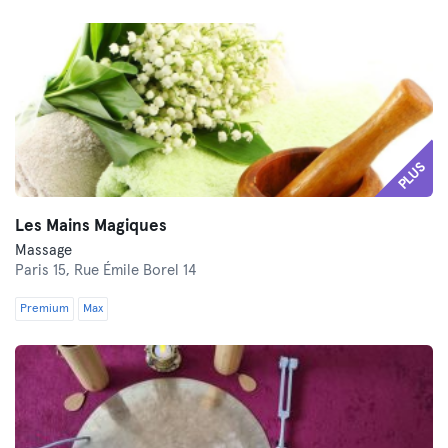
PLUS
Les Mains Magiques
Massage
Paris 15,
Rue Émile Borel 14
Premium
Max