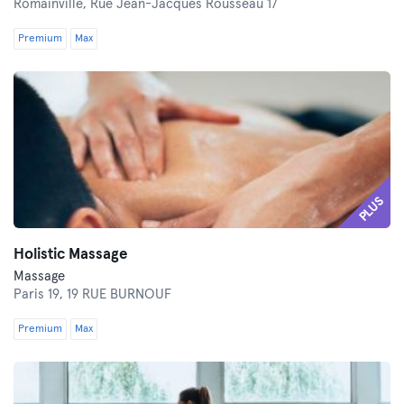
Romainville,
Rue Jean-Jacques Rousseau 17
Premium
Max
PLUS
Holistic Massage
Massage
Paris 19,
19 RUE BURNOUF
Premium
Max