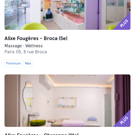
PLUS
Alixe Fougères - Broca (5e)
Massage · Wellness
Paris 05,
8 rue Broca
Premium
Max
PLUS