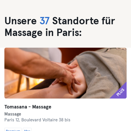
Unsere
37
Standorte für
Massage in Paris:
PLUS
Tomasana - Massage
Massage
Paris 12,
Boulevard Voltaire 38 bis